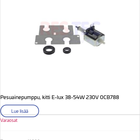
Pesuainepumppu, kitti E-lux 38-54W 230V 0CB788
Lue lisää
Varaosat