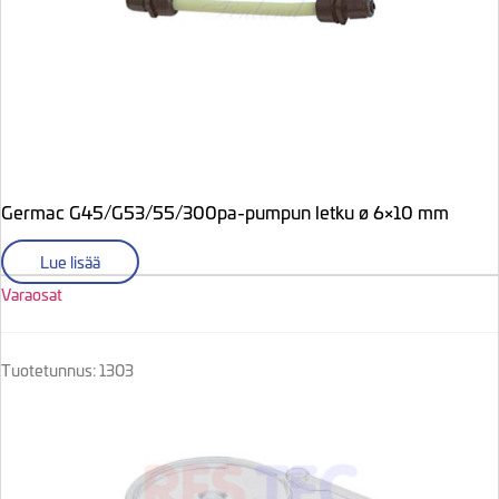
Germac G45/G53/55/300pa-pumpun letku ø 6×10 mm
Lue lisää
Varaosat
Tuotetunnus: 1303