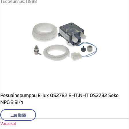
Tuotetunnus: 11888
Pesuainepumppu E-lux 0S2782 EHT,NHT 0S2782 Seko
NPG 3 3l/h
Lue lisää
Varaosat