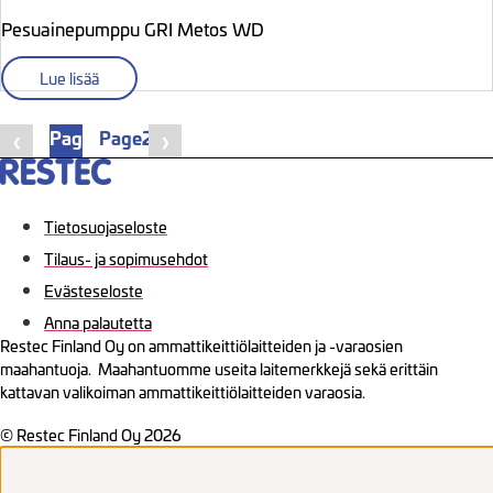
Pesuainepumppu GRI Metos WD
Lue lisää
Page
1
Page
2
❮
❯
Tietosuojaseloste
Tilaus- ja sopimusehdot
Evästeseloste
Anna palautetta
Restec Finland Oy on ammattikeittiölaitteiden ja -varaosien
maahantuoja. Maahantuomme useita laitemerkkejä sekä erittäin
kattavan valikoiman ammattikeittiölaitteiden varaosia.
© Restec Finland Oy 2026