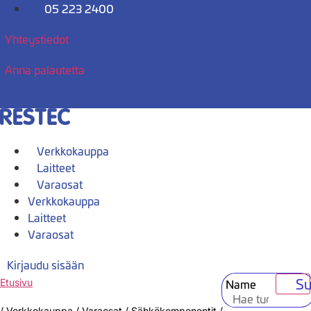
Mene
05 223 2400
sisältöön
Yhteystiedot
Anna palautetta
Verkkokauppa
Laitteet
Varaosat
Verkkokauppa
Laitteet
Varaosat
Kirjaudu sisään
Su
Name
Etusivu
/
Verkkokauppa
/
Varaosat
/
Sähkökomponentit
/