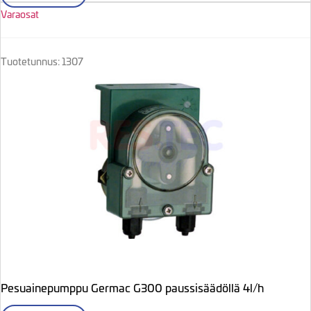
Varaosat
Tuotetunnus: 1307
Pesuainepumppu Germac G300 paussisäädöllä 4l/h