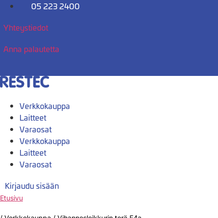
Mene
05 223 2400
sisältöön
Yhteystiedot
Anna palautetta
Verkkokauppa
Laitteet
Varaosat
Verkkokauppa
Laitteet
Varaosat
Kirjaudu sisään
Etusivu
/
Verkkokauppa
/
Vihannesleikkurin terä E4a