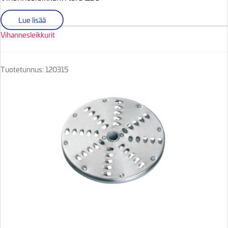
Lue lisää
Vihannesleikkurit
Tuotetunnus: 120315