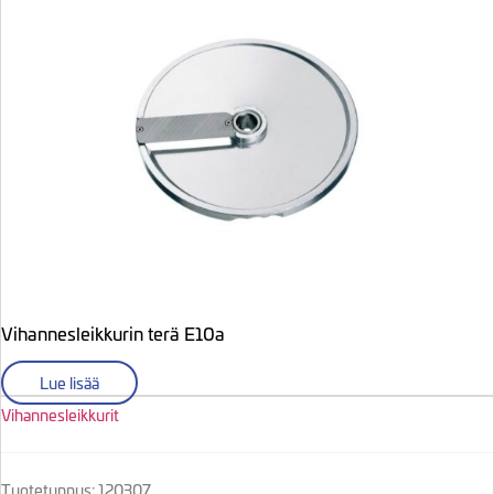
Vihannesleikkurin terä E10a
Lue lisää
Vihannesleikkurit
Tuotetunnus: 120307