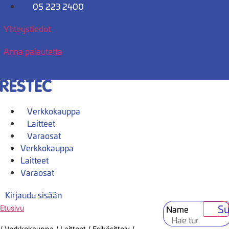
Mene
05 223 2400
sisältöön
Yhteystiedot
Anna palautetta
Verkkokauppa
Laitteet
Varaosat
Verkkokauppa
Laitteet
Varaosat
Kirjaudu sisään
Su
Name
Etusivu
/
Verkkokauppa
/
Laitteet
/
Esikäsittely
/