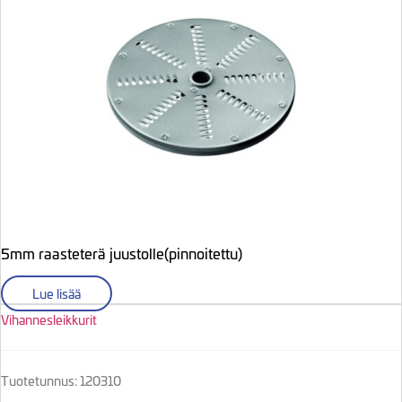
5mm raasteterä juustolle(pinnoitettu)
Lue lisää
Vihannesleikkurit
Tuotetunnus: 120310