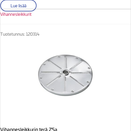
Lue lisää
Vihannesleikkurit
Tuotetunnus: 120314
Vihannesleikkurin terä Z5a