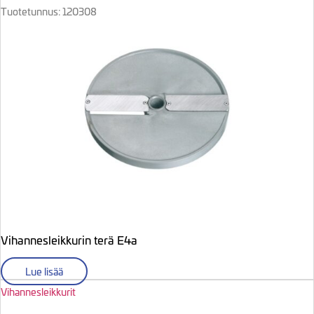
Tuotetunnus: 120308
Vihannesleikkurin terä E4a
Lue lisää
Vihannesleikkurit